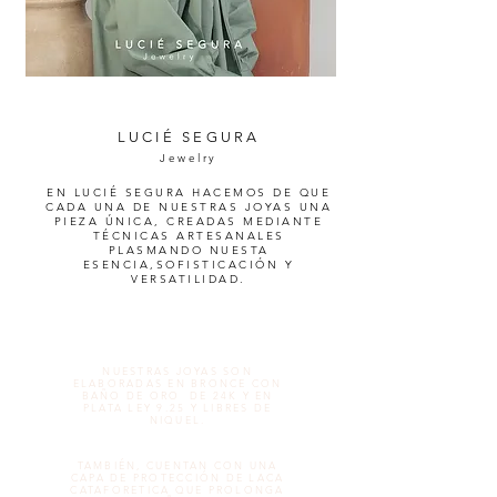
LUCIÉ SEGURA
Jewelry
EN LUCIÉ SEGURA HACEMOS DE QUE
CADA UNA DE NUESTRAS JOYAS UNA
PIEZA ÚNICA, CREADAS MEDIANTE
TÉCNICAS ARTESANALES
PLASMANDO NUESTA
ESENCIA,SOFISTICACIÓN Y
VERSATILIDAD.
NUESTRAS JOYAS SON
ELABORADAS EN BRONCE CON
BAÑO DE ORO DE 24K Y EN
PLATA LEY 9.25 Y LIBRES DE
NIQUEL.
TAMBIÉN, CUENTAN CON UNA
CAPA DE PROTECCIÓN DE LACA
CATAFORETICA QUE PROLONGA