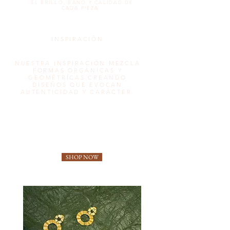
EL BRILLO, BAÑO Y CALIDAD DE
CADA PIEZA.
INSPIRACIÓN
NUESTRA INSPIRACIÓN MEZCLA
FORMAS ORGÁNICAS Y
GEOMÉTRICAS CREANDO
DISEÑOS QUE EVOCAN
AUTENTICIDAD Y CARÁCTER.
SHOP NOW